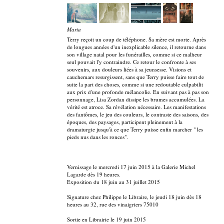
Maria
Terry reçoit un coup de téléphone. Sa mère est morte. Après
de longues années d'un inexplicable silence, il retourne dans
son village natal pour les funérailles, comme si ce malheur
seul pouvait l'y contraindre. Ce retour le confronte à ses
souvenirs, aux douleurs liées à sa jeunsesse. Visions et
cauchemars resurgissent, sans que Terry puisse faire tout de
suite la part des choses, comme si une redoutable culpabilit
aux prix d'une profonde mélancolie. En suivant pas à pas son
personnage, Lisa Zordan dissipe les brumes accumulées. La
vérité est atroce. Sa révélation nécessaire. Les manifestations
des fantômes, le jeu des couleurs, le contraste des saisons, des
époques, des paysages, participent pleinement à la
dramaturgie jusqu'à ce que Terry puisse enfin marcher " les
pieds nus dans les ronces".
Vernissage le mercredi 17 juin 2015 à la Galerie Michel
Lagarde dès 19 heures.
Exposition du 18 juin au 31 juillet 2015
Signature chez Philippe le Libraire, le jeudi 18 juin dès 18
heures au 32, rue des vinaigriers 75010
Sortie en Librairie le 19 juin 2015