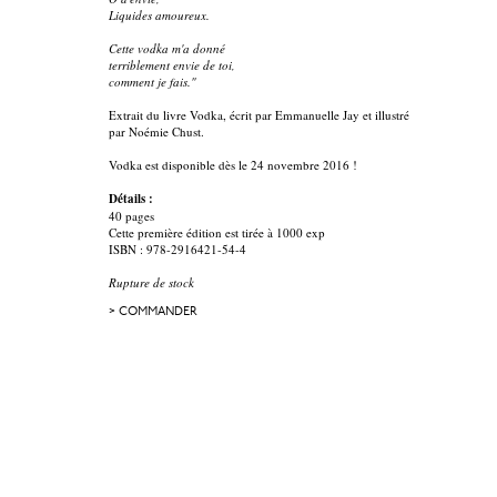
Liquides amoureux.
Cette vodka m'a donné
terriblement envie de toi,
comment je fais."
Extrait du livre Vodka, écrit par Emmanuelle Jay et illustré
par Noémie Chust.
Vodka est disponible dès le 24 novembre 2016 !
Détails :
40 pages
Cette première édition est tirée à 1000 exp
ISBN : 978-2916421-54-4
Rupture de stock
> COMMANDER