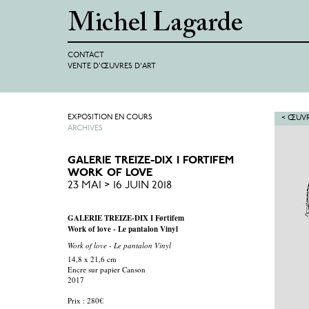
CONTACT
VENTE D'ŒUVRES D'ART
EXPOSITION EN COURS
< ŒUVR
ARCHIVES
GALERIE TREIZE-DIX I FORTIFEM
WORK OF LOVE
23 MAI > 16 JUIN 2018
GALERIE TREIZE-DIX I Førtifem
Work of love - Le pantalon Vinyl
Work of love - Le pantalon Vinyl
14,8 x 21,6 cm
Encre sur papier Canson
2017
Prix : 280€