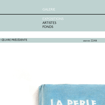
GALERIE
EXPOSITIONS
ARTISTES
FONDS
œuvre 22/48
< ŒUVRE PRÉCÉDENTE