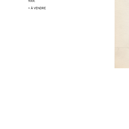
900€
> À VENDRE