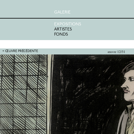
GALERIE
EXPOSITIONS
ARTISTES
FONDS
œuvre 12/31
< ŒUVRE PRÉCÉDENTE