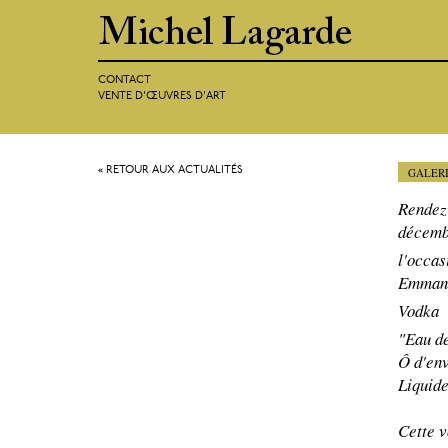
CONTACT
VENTE D'ŒUVRES D'ART
« RETOUR AUX ACTUALITÉS
GALERIE
Rendez
décembr
l'occas
Emmanu
Vodka
"Eau de
Ô d'env
Liquid
Cette 