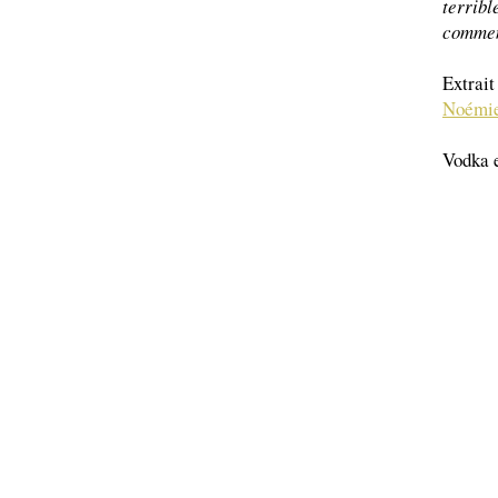
terribl
comment
Extrait
Noémie
Vodka e