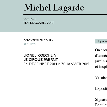
CONTACT
VENTE D'ŒUVRES D'ART
EXPOSITION EN COURS
A propo
ARCHIVES
On croi
d’année
LIONEL KOECHLIN
LE CIRQUE PARFAIT
jardin 
04 DÉCEMBRE 2014 > 30 JANVIER 2015
et insp
Verniss
Exposit
Signatu
Beaule