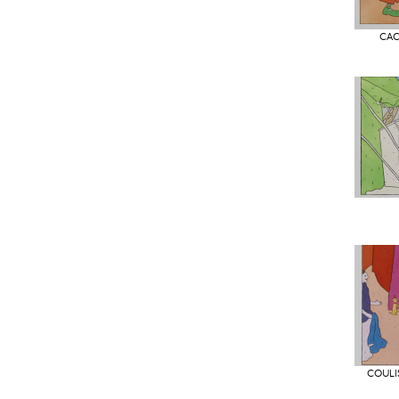
CAC
COULI