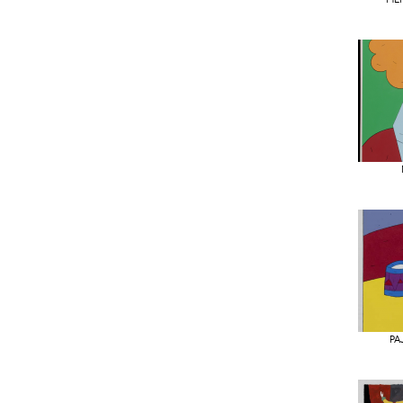
ME
PA