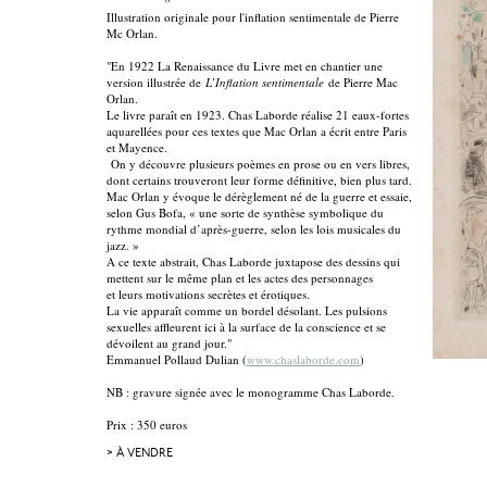
Illustration originale pour l'inflation sentimentale de Pierre
Mc Orlan.
"En 1922 La Renaissance du Livre met en chantier une
version illustrée de
L’Inflation sentimentale
de Pierre Mac
Orlan.
Le livre paraît en 1923. Chas Laborde réalise 21 eaux-fortes
aquarellées pour ces textes que Mac Orlan a écrit entre Paris
et Mayence.
On y découvre plusieurs poèmes en prose ou en vers libres,
dont certains trouveront leur forme définitive, bien plus tard.
Mac Orlan y évoque le dérèglement né de la guerre et essaie,
selon Gus Bofa, « une sorte de synthèse symbolique du
rythme mondial d’après-guerre, selon les lois musicales du
jazz. »
A ce texte abstrait, Chas Laborde juxtapose des dessins qui
mettent sur le même plan et les actes des personnages
et leurs motivations secrètes et érotiques.
La vie apparaît comme un bordel désolant. Les pulsions
sexuelles affleurent ici à la surface de la conscience et se
dévoilent au grand jour."
Emmanuel Pollaud Dulian (
www.chaslaborde.com
)
NB : gravure signée avec le monogramme Chas Laborde.
Prix : 350 euros
> À VENDRE