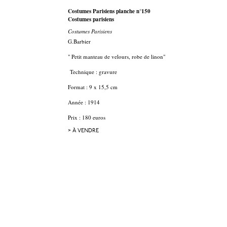
Costumes Parisiens planche n°150
Costumes parisiens
Costumes Parisiens
G.Barbier
" Petit manteau de velours, robe de linon"
Technique : gravure
Format : 9 x 15,5 cm
Année : 1914
Prix : 180 euros
> À VENDRE