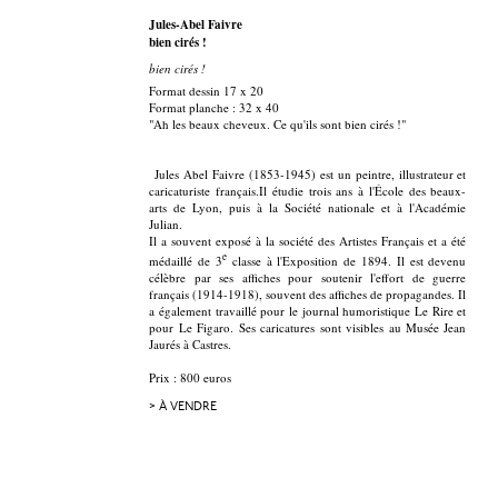
Jules-Abel Faivre
bien cirés !
bien cirés !
Format dessin 17 x 20
Format planche : 32 x 40
"Ah les beaux cheveux. Ce qu'ils sont bien cirés !"
Jules Abel Faivre (1853-1945) est un peintre, illustrateur et
caricaturiste français.Il étudie trois ans à l'École des beaux-
arts de Lyon, puis à la Société nationale et à l'Académie
Julian.
Il a souvent exposé à la société des Artistes Français et a été
e
médaillé de 3
classe à l'Exposition de 1894. Il est devenu
célèbre par ses affiches pour soutenir l'effort de guerre
français (1914-1918), souvent des affiches de propagandes. Il
a également travaillé pour le journal humoristique Le Rire et
pour Le Figaro. Ses caricatures sont visibles au Musée Jean
Jaurés à Castres.
Prix : 800 euros
> À VENDRE