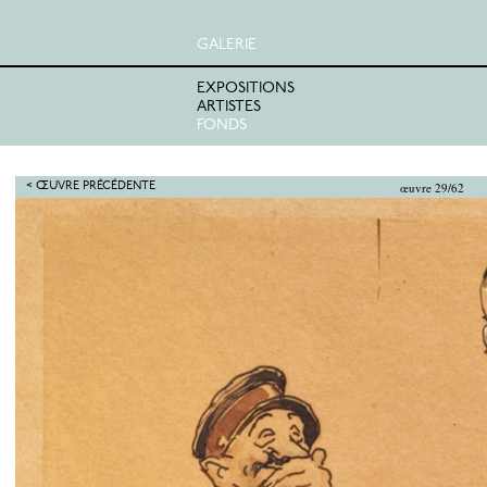
GALERIE
EXPOSITIONS
ARTISTES
FONDS
œuvre 29/62
< ŒUVRE PRÉCÉDENTE