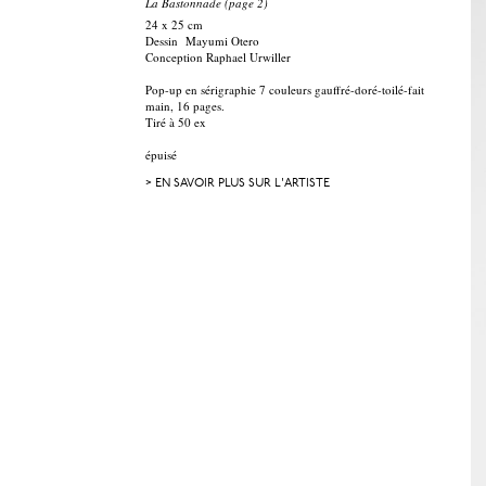
La Bastonnade (page 2)
24 x 25 cm
Dessin Mayumi Otero
Conception Raphael Urwiller
Pop-up en sérigraphie 7 couleurs gauffré-doré-toilé-fait
main, 16 pages.
Tiré à 50 ex
épuisé
> EN SAVOIR PLUS SUR L'ARTISTE