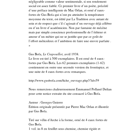
négligeable comme valeur sentimentale, si son rendement
social est assez faible. Ce premier livre d’un poète, précédé
d’une préface intelligente de Mac Orlan, et orné d’eaux-
fortes de Gus Bofa qui n’ont pu atteindre la température
moyenne du texte, est édité par La Tradition avec autant de
soin et de respect que s’il s’agissait d’un ouvrage déjà célèbre
ou d’un livre d’académicien. Non par fantaisie de mécène
mais par simple conscience professionnelle de l’éditeur et
amour d’un métier qui ne se justifie que par ce goût de
l’effort méticuleux et l’ambition de faire une œuvre parfaite .
»
Gus Bofa,
Le Crapouillot
, avril 1938.
Le livre est tiré à 500 exemplaires. Il est orné de 4 eaux-
fortes par Gus Bofa. Les 62 premiers exemplaires (1-62)
contiennent en outre une seconde version du frontispice, et
une suite de 4 eaux-fortes avec remarques.
http://www.gusbofa.com/fiche_ouvrage.php3?id=59
Nous remercions chaleureusement Emmanuel Pollaud Dulian
pour cette notice extraite du site consacré à Gus Bofa.
Auteur : Georges Guierre
Édition originale présentée par Pierre Mac Orlan et illustrée
par Gus Bofa.
Tiré sur vélin d'Arche à la forme, orné de 4 eaux fortes de
Gus Bofa.
1 vol. in-8 en feuillet sous chemise, chemise rigide et