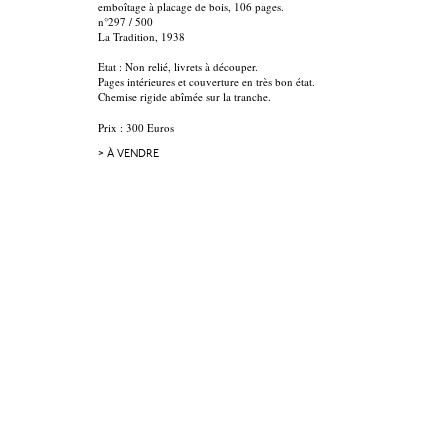
emboîtage à placage de bois, 106 pages.
n°297 / 500
La Tradition, 1938
Etat : Non relié, livrets à découper.
Pages intérieures et couverture en très bon état.
Chemise rigide abîmée sur la tranche.
Prix : 300 Euros
> À VENDRE