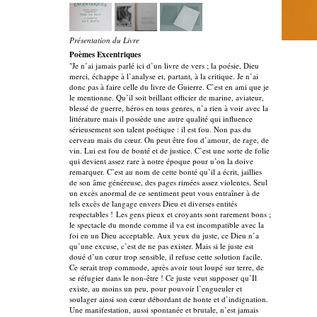
Présentation du Livre
Poèmes Excentriques
"Je n’ai jamais parlé ici d’un livre de vers ; la poésie, Dieu
merci, échappe à l’analyse et, partant, à la critique. Je n’ai
donc pas à faire celle du livre de Guierre. C’est en ami que je
le mentionne. Qu’il soit brillant officier de marine, aviateur,
blessé de guerre, héros en tous genres, n’a rien à voir avec la
littérature mais il possède une autre qualité qui influence
sérieusement son talent poétique : il est fou. Non pas du
cerveau mais du cœur. On peut être fou d’amour, de rage, de
vin. Lui est fou de bonté et de justice. C’est une sorte de folie
qui devient assez rare à notre époque pour u’on la doive
remarquer. C’est au nom de cette bonté qu’il a écrit, jaillies
de son âme généreuse, des pages rimées assez violentes. Seul
un excès anormal de ce sentiment peut vous entraîner à de
tels excès de langage envers Dieu et diverses entités
respectables ! Les gens pieux et croyants sont rarement bons ;
le spectacle du monde comme il va est incompatible avec la
foi en un Dieu acceptable. Aux yeux du juste, ce Dieu n’a
qu’une excuse, c’est de ne pas exister. Mais si le juste est
doué d’un cœur trop sensible, il refuse cette solution facile.
Ce serait trop commode, après avoir tout loupé sur terre, de
se réfugier dans le non-être ! Ce juste veut supposer qu’Il
existe, au moins un peu, pour pouvoir l’engueuler et
soulager ainsi son cœur débordant de honte et d’indignation.
Une manifestation, aussi spontanée et brutale, n’est jamais