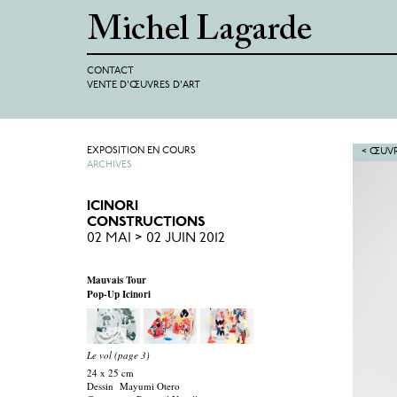
CONTACT
VENTE D'ŒUVRES D'ART
EXPOSITION EN COURS
< ŒUVR
ARCHIVES
ICINORI
CONSTRUCTIONS
02 MAI > 02 JUIN 2012
Mauvais Tour
Pop-Up Icinori
Le vol (page 3)
24 x 25 cm
Dessin Mayumi Otero